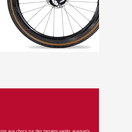
ster aux chocs sur des terrains variés, auxquels