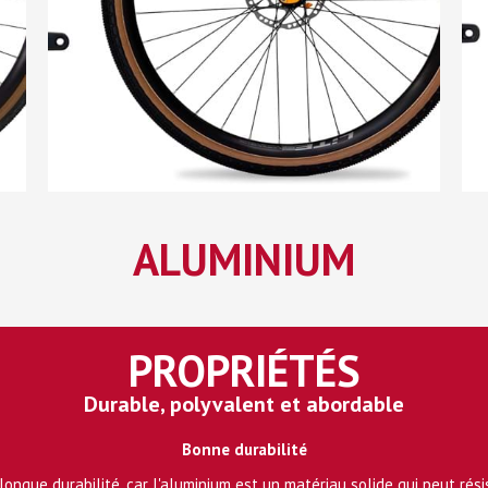
ALUMINIUM
PROPRIÉTÉS
Durable, polyvalent et abordable
Bonne durabilité
ngue durabilité, car l'aluminium est un matériau solide qui peut rési